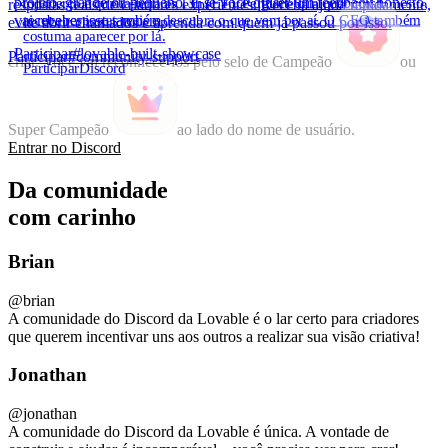
projeto, grande ou pequeno. E se você quiser um feedback honesto,
toda terça e quinta-feira às 13h (ET). Pergunte qualquer coisa,
respostas reais de criadores experientes. Receba ajuda rapidamente,
receba respostas reais e descubra o que vem por aí. O CEO também
vai receber isso também.
evite abrir chamados e aprenda com quem já passou por isso.
costuma aparecer por lá.
Participar
#lovable-built-showcase
Participar
#community-support
criar.
Você
vai
reconhecê-los
pelo
selo
de
Campeão
ou
Participar
Discord
Super
Campeão
ao
lado
do
nome
de
usuário.
Entrar no Discord
Da comunidade
com carinho
Brian
@
brian
A comunidade do Discord da Lovable é o lar certo para criadores
que querem incentivar uns aos outros a realizar sua visão criativa!
Jonathan
@
jonathan
A comunidade do Discord da Lovable é única. A vontade de