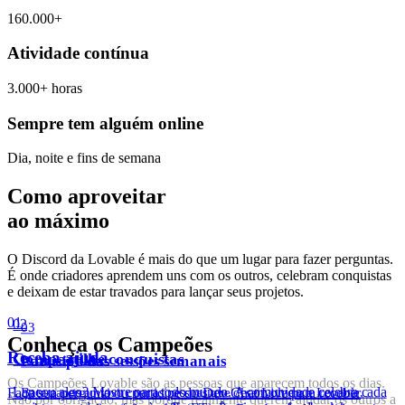
160.000+
Atividade contínua
3.000+ horas
Sempre tem alguém online
Dia, noite e fins de semana
Como aproveitar
ao máximo
O Discord da Lovable é mais do que um lugar para fazer perguntas.
É onde criadores aprendem uns com os outros, celebram conquistas
e deixam de estar travados para lançar seus projetos.
0
1
0
2
0
3
Conheça os Campeões
Receba ajuda
Compartilhe conquistas
Participe das sessões semanais
Os
Campeões
Lovable
são
as
pessoas
que
aparecem
todos
os
dias.
Faça sua pergunta ou participe do Dev Chat Live para receber
Lançou algo? Mostre para todo mundo. A comunidade celebra cada
Bate-papos ao vivo com as pessoas que desenvolvem a Lovable,
Não
por
obrigação,
mas
porque
realmente
querem
ajudar
os
outros
a