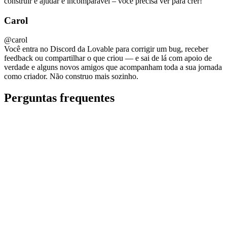
construir e ajudar é incomparável – você precisa ver para crer!
Carol
@
carol
Você entra no Discord da Lovable para corrigir um bug, receber
feedback ou compartilhar o que criou — e sai de lá com apoio de
verdade e alguns novos amigos que acompanham toda a sua jornada
como criador. Não construo mais sozinho.
Perguntas frequentes
O que é o Discord da Lovable e para quem ele é?