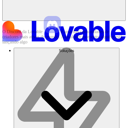
O
Discord
da
Lovable
é
uma
das
comunidades
de
criadores
mais
ativas
do
mundo.
A
qualquer
momento,
alguém
está
lançando
algo
Soluções