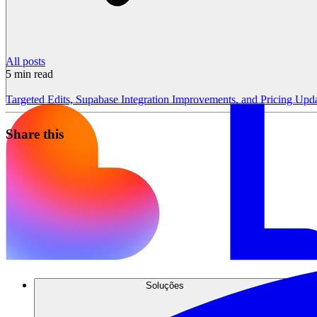
All posts
5
min read
Targeted Edits, Supabase Integration Improvements, and Pricing Upd
Share this
Soluções